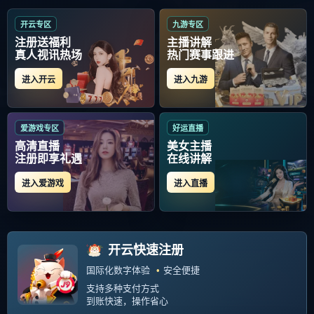
首页
综合球星
球员转会
伤病情况
数据表现
篮球新闻
球队战术分析/战绩预测
赛事商业化/俱乐部运营
足球赛事
欧冠
五大联赛
中超
综合资讯
体育科技/政策法规变化
科学健身方法
田径赛事