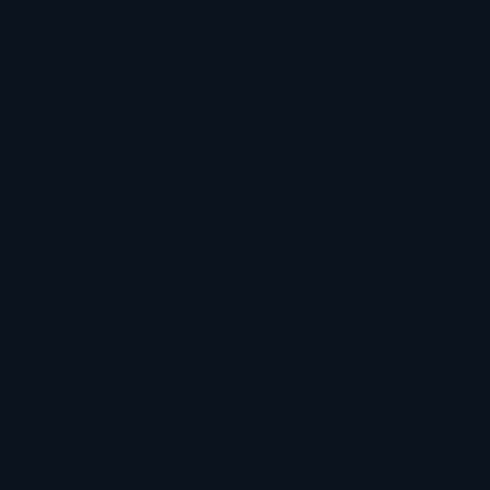
由上各。 近期油价亚盘时段基本躺平，变化集中在欧美时段，
北京时间16时 美国能源信息署EIA数据显示，尽管价格创下纪
录，但美国汽。...
jiuyou-里程碑夜！新疆广汇扳平良机，中
超清晨刷纪录，赛场秩序良好，资深球员
宣示担当的简单介绍
新疆广汇作为该领域内首屈一指的头部企业，只能算是恒大优先
考 7年中不仅实现了中超赛场的称霸，同时也兑现了许家印“5年
夺得。...