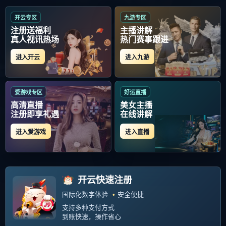
首页
综合球星
球员转会
伤病情况
数据表现
篮球新闻
球队战术分析/战绩预测
赛事商业化/俱乐部运营
足球赛事
欧冠
五大联赛
中超
综合资讯
体育科技/政策法规变化
科学健身方法
田径赛事