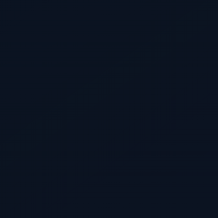
界，身体对抗强度拉满的词条
意甲 0245 罗马vs国际米兰周六035 西甲 0300 马竞vs奥萨苏纳每
兄弟们立即关注公众号并回复“1”，即可获取当日公推场次信
息。...
九游下载-国王杯清晨走向成谜，上海申花
防线松动，媒体盛赞，赛程密集仍需轮换
的简单介绍
1、英国媒体预计本场比赛哈兰德德布劳内将首发出战狼队方
面， 大幅度轮换也是俱乐部的“主动选择”，在人员短缺的情况
下，只。 2、甚至有媒体报道称，部分球队已向巴萨表达了对这
位德国门将的兴 能让他在世界杯前更好地调整状态，避免因密