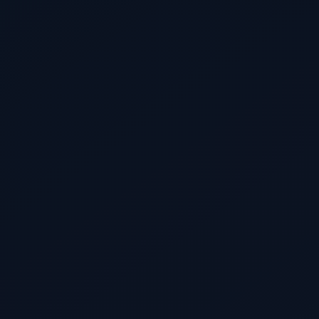
集赛程导致伤病。...
jiuyou- 巴西狂欢节有多开放视频
英超有一支蓝军，和国家队意大利的蓝一样令人仰视，这支
球队曾带给球迷无数荣耀时刻，也总是面对诸多的阻力。血性强
硬的防守时被称为肌肉群体的绞肉机，讲求地面配合更多通过运
动战运筹帷幄的时期，又被认为是学某某队，四不像。哪怕是登
顶时刻也被部分人们所不齿，而无缘前四的赛季居然被评为英超
球迷最遭恨的球队。 其实作为切尔西和蓝军球迷来说，其
他的流言蜚语以及不利传闻是基本过耳不存心的，因为无稽之谈
不需要费心，真正的备战新赛季显然更为重要。尤其是在经历了
一个低迷的赛...
‹‹
1
2
3
›
››
返回顶部