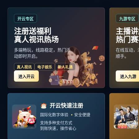
首页
综合球星
球员转会
伤病情况
数据表现
篮球新闻
球队战术分析/战绩预测
赛事商业化/俱乐部运营
足球赛事
欧冠
五大联赛
中超
综合资讯
体育科技/政策法规变化
科学健身方法
田径赛事