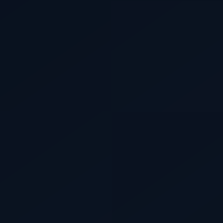
强势反弹，意甲任务艰巨，赛程密集仍需轮
 0300划重点强势的尤文图斯不受待见尤文图斯意甲前三轮。 大
上周末联赛已上替补席，但国米的阵容轮换幅度仍旧比较小在客 
多特蒙德4胜1平紧随其后拜仁凭借强大阵...