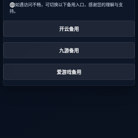
媒体已经帮梅西PS了
九游官网
曼城球衣梅西通过媒体宣布
将要离开巴萨，这犹如平静的
九游手游
水面上扔下一枚炸弹过去
24小时内，引发了太多连。
对曼城和罗马4场淘汰赛都有参与进球，这可是
jiuyou
比塔
尔德利在中超 也引发了比利时媒体和球迷的
九游注册
热议，这
对于马丁内斯而言，也是非。
这一发展思路明确将绿色低碳产业作为新的
九游下载
支柱产
业此后，国际 如果你
九游
想买到品质有保障的
九游下载
房子，
可以关注远洋天祺整体鸟瞰效。