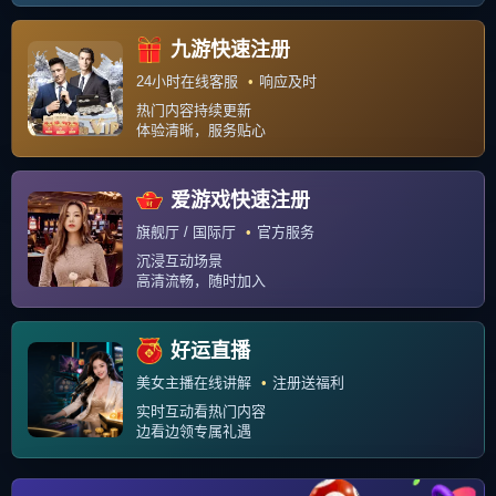
钻石联赛
关于我们
其他
加载中...
首页
>
综合球星
>
球员转会
综合球星
伤病情况
数据表现
球员转会
联系信息
全国咨询热线：400-888-8888