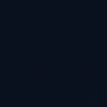
舰载机的主流意见相左。实际上按照最大起飞重量算，歼31战斗
机28吨(舰载战斗机还要机体加固，重量还会增加)的最大起飞重
量，更接近美军的F35战斗机31吨指标。
而歼20最大起飞重量现在就达到了37吨，与美国空军专
用战斗机F22的38吨相仿。因此在设计理念上，应该更倾向于中
国空军的专用战斗机。
在歼20战斗机首次曝光后，有国外媒体认为中国在先进
四代机隐身设计布局上出现致命伤， 相比美军F22和俄罗斯T50
战斗机多余的前鸭翼和腹鳍影响了歼20的隐身效果。应该说歼20
的鸭翼和腹鳍对隐身构成的不利影响，会使其正面RCS值应该会
大于F-22。