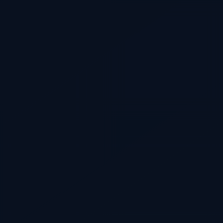
四架歼-20同时升空：搭载新系统后杀伤力猛增
据最新一期的加拿大《汉和防务评论》消息，中国大陆
解放军新一代的 隐形战机歼-20战机目前有四架正在进行同时的
试飞。
报道说中国大陆解放军空军要求缩短试飞的周期，在
2017年之前，要完成歼-20战机的全部试飞，2017到2018年开始
要进行小批量的实验性的生产。
解放军在成都展开了四架歼-20战机同时试飞，歼-20原
形机同时进行了垂直尾翼、主翼的多处改动，而且 安装了最新
的光电目标定位系统，更加强化了对地攻击的攻击能力。