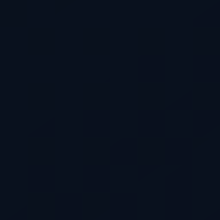
中国第二代舰载战斗机必须达到第五代战斗机的水平，
在作战能力上，要能够与F-22和F-35战机进行有效对抗，对国外
典型的三代改进型战斗机，如F/A-18E/F、F-15K、F-15SG、台
风战机等保持全面优势。
各国旗舰机发动机图
按照通用化和减少成本的考虑，在歼-20战斗机基础上
发展一种重型舰载战斗机，非常符合中国实际情况的正确选择;
同时，在该机的基础上， 还可以进一步发展歼轰-20双座多用途
战斗轰炸机，以及歼电-20高性能隐身电子战飞机，走系列化发
展之路。
军事评论员高峰认为， 上述这种分析与发展歼31航母