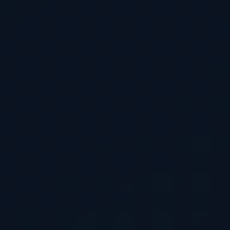
“看透”飞机的底部和侧面，主要用途范围是对空作战。F-22上的
光电跟踪系统(EOTS)不仅可以用来探测空中目标，还可以用来
探测地面目标。其在对地面目标的前视红外成像可将目标放大 4
倍，以求得到分辨率较高的红外图像。另外 EOTS 系统还具有
激光定位和标准的能力，并引导激光指导武器打击地面目标。
美国F-22猛禽战斗机
六、轴对称矢量喷管技术
飞机推力矢量技术(AVEN)是通过改变发动机排气方向
为飞机提供更强的转向力矩的技术。飞机推力矢量技术的应用能
赋予战斗机超机动性、短距起降和低的可探测性，极大地提高战
斗机的作战有效性和生存能力。美国、俄罗斯等发达国家都将其