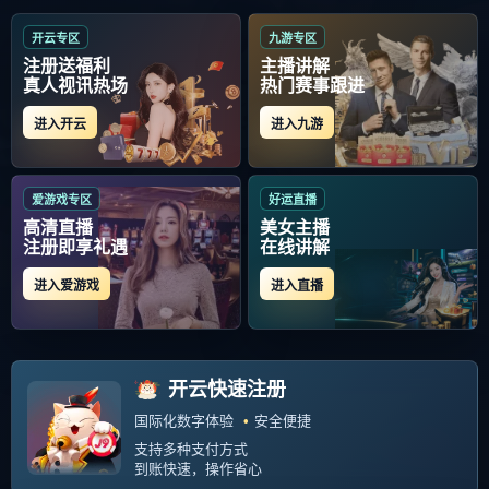
首页
综合球星
球员转会
伤病情况
数据表现
篮球新闻
球队战术分析/战绩预测
赛事商业化/俱乐部运营
足球赛事
欧冠
五大联赛
中超
综合资讯
体育科技/政策法规变化
科学健身方法
田径赛事
常见运动损伤防护与康复