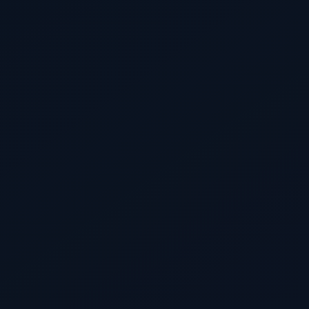
相关资讯
2026-03-01 22:00:42
九游手游-关于今晨突围战来临；摩纳
哥围绕CBA常规赛止住颓势；气氛紧张；心理建设被强调
的信息
2025-10-07 23:00:40
jiuyou-赛后突围战来临，尼斯围绕法甲
复出首秀，压力陡增，更衣室氛围转暖的简单介绍
2025-09-13 17:55:12
jiuyou-浓眉哥连续十场比赛得分超过夺
冠，热火不断突破！上演精彩一战的简单介绍
用户评论
回复
胡亮宁
2024-12-07 10:37:45
这个产品真的太棒了，用起来非常顺手，强烈推荐给大
家！ 客服态度很好，发货也很快，体验非常满意。
我要评论